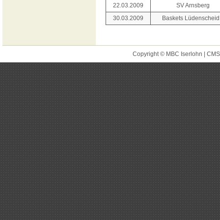
22.03.2009
SV Arnsberg
30.03.2009
Baskets Lüdenscheid
Copyright © MBC Iserlohn | CM